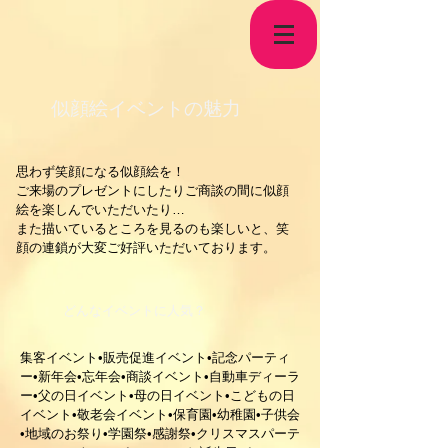
​似顔絵イベントの魅力
​思わず笑顔になる似顔絵を！
ご来場のプレゼントにしたりご商談の間に似顔
絵を楽しんでいただいたり…
また描いているところを見るのも楽しいと、笑
顔の連鎖が大変ご好評いただいております。
​どんなイベントに人気？
集客イベント•販売促進イベント•記念パーティ
ー•新年会•忘年会•商談イベント•自動車ディーラ
ー•父の日イベント•母の日イベント•こどもの日
イベント•敬老会イベント•保育園•幼稚園•子供会
•地域のお祭り•学園祭•感謝祭•クリスマスパーテ